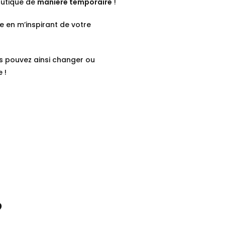
outique de
manière temporaire
!
ne en m’inspirant de votre
us pouvez ainsi changer ou
e !
?